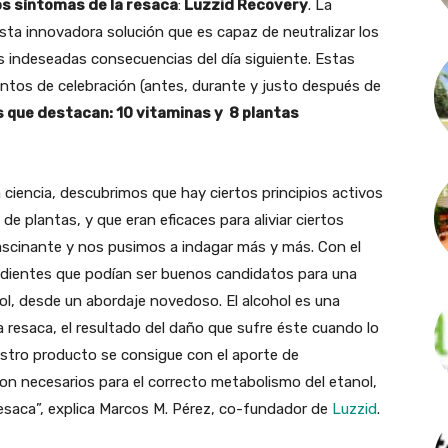
s síntomas de la resaca
:
Luzzid Recovery
. La
esta innovadora solución que es capaz de neutralizar los
as indeseadas consecuencias del día siguiente. Estas
tos de celebración (antes, durante y justo después de
s que destacan: 10 vitaminas y 8 plantas
ciencia, descubrimos que hay ciertos principios activos
e plantas, y que eran eficaces para aliviar ciertos
fascinante y nos pusimos a indagar más y más. Con el
edientes que podían ser buenos candidatos para una
ol, desde un abordaje novedoso. El alcohol es una
a resaca, el resultado del daño que sufre éste cuando lo
tro producto se consigue con el aporte de
son necesarios para el correcto metabolismo del etanol,
a resaca”, explica Marcos M. Pérez, co-fundador de
Luzzid
.