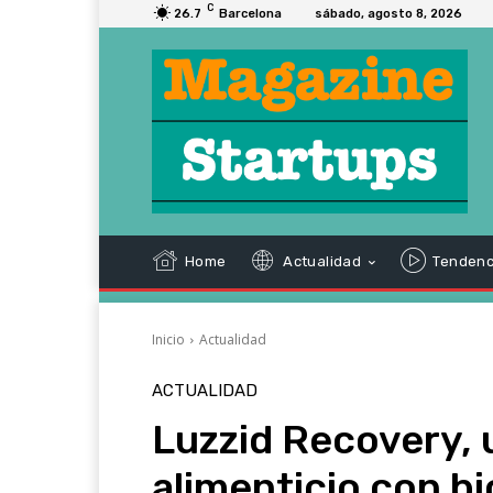
C
26.7
Barcelona
sábado, agosto 8, 2026
Home
Actualidad
Tendenc
Inicio
Actualidad
ACTUALIDAD
Luzzid Recovery,
alimenticio con b