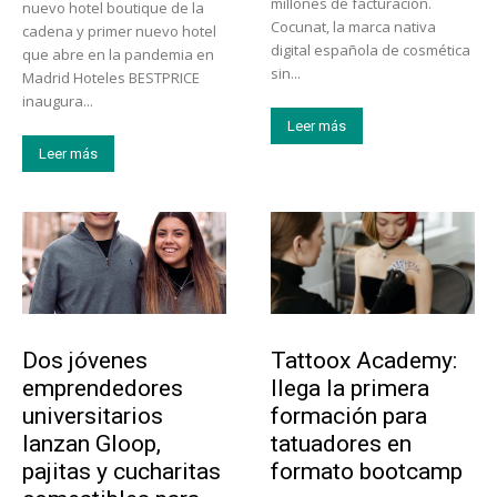
millones de facturación.
nuevo hotel boutique de la
Cocunat, la marca nativa
cadena y primer nuevo hotel
digital española de cosmética
que abre en la pandemia en
sin...
Madrid Hoteles BESTPRICE
inaugura...
Leer más
Leer más
Emprendedores
Educación
Dos jóvenes
Tattoox Academy:
emprendedores
llega la primera
universitarios
formación para
lanzan Gloop,
tatuadores en
pajitas y cucharitas
formato bootcamp