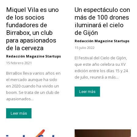
Emprendedores
Actualidad
Miquel Vila es uno
Un espectáculo con
de los socios
más de 100 drones
fundadores de
iluminará el cielo
Birrabox, un club
de Gijón
para apasionados
Redacción Magazine Startups
-
de la cerveza
15 julio 2022
Redacción Magazine Startups
El Festival del Cielo de Gijón,
-
15 febrero 2021
que este año celebra su XV
edición entre los días 15 y 24
BirraBox lleva varios años en
de julio, reunirá a más...
el mercado aunque ha sido
en 2020 cuando ha vivido un
Leer más
boom. Se trata de un club de
apasionados...
Leer más