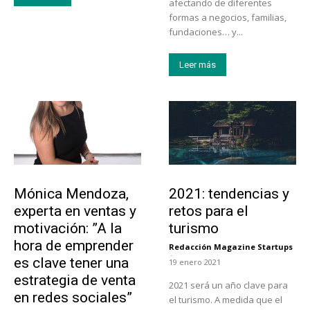
afectando de diferentes
formas a negocios, familias,
fundaciones… y...
Leer más
Emprendedores
Turismo
Mónica Mendoza,
2021: tendencias y
experta en ventas y
retos para el
motivación: ”A la
turismo
hora de emprender
Redacción Magazine Startups
-
es clave tener una
19 enero 2021
estrategia de venta
2021 será un año clave para
en redes sociales”
el turismo. A medida que el