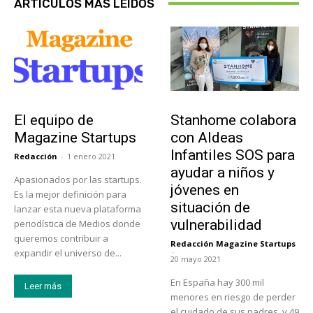
ARTÍCULOS MÁS LEÍDOS
Sobre Nosotros
Actualidad
El equipo de
Stanhome colabora
Magazine Startups
con Aldeas
Infantiles SOS para
Redacción
-
1 enero 2021
ayudar a niños y
Apasionados por las startups.
jóvenes en
Es la mejor definición para
situación de
lanzar esta nueva plataforma
vulnerabilidad
periodística de Medios donde
queremos contribuir a
Redacción Magazine Startups
-
expandir el universo de...
20 mayo 2021
En España hay 300 mil
Leer más
menores en riesgo de perder
el cuidado de sus padres, y 49