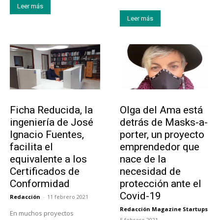
Leer más
Leer más
Emprendedores
Emprendedores
Ficha Reducida, la
Olga del Ama está
ingeniería de José
detrás de Masks-a-
Ignacio Fuentes,
porter, un proyecto
facilita el
emprendedor que
equivalente a los
nace de la
Certificados de
necesidad de
Conformidad
protección ante el
Covid-19
Redacción
-
11 febrero 2021
Redacción Magazine Startups
En muchos proyectos
-
5 febrero 2021