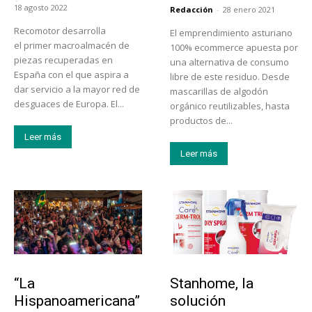
18 agosto 2022
Redacción
-
28 enero 2021
Recomotor desarrolla
El emprendimiento asturiano
el primer macroalmacén de
100% ecommerce apuesta por
piezas recuperadas en
una alternativa de consumo
España con el que aspira a
libre de este residuo. Desde
dar servicio a la mayor red de
mascarillas de algodón
desguaces de Europa. El...
orgánico reutilizables, hasta
productos de...
Leer más
Leer más
Actualidad
Tendencias
“La
Stanhome, la
Hispanoamericana”
solución