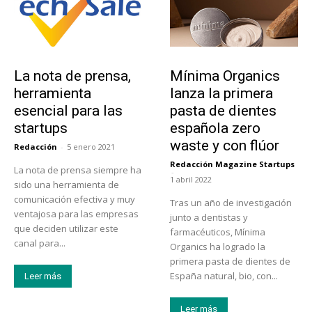
Tendencias
Actualidad
La nota de prensa,
Mínima Organics
herramienta
lanza la primera
esencial para las
pasta de dientes
startups
española zero
waste y con flúor
Redacción
-
5 enero 2021
Redacción Magazine Startups
La nota de prensa siempre ha
-
1 abril 2022
sido una herramienta de
comunicación efectiva y muy
Tras un año de investigación
ventajosa para las empresas
junto a dentistas y
que deciden utilizar este
farmacéuticos, Mínima
canal para...
Organics ha logrado la
primera pasta de dientes de
España natural, bio, con...
Leer más
Leer más