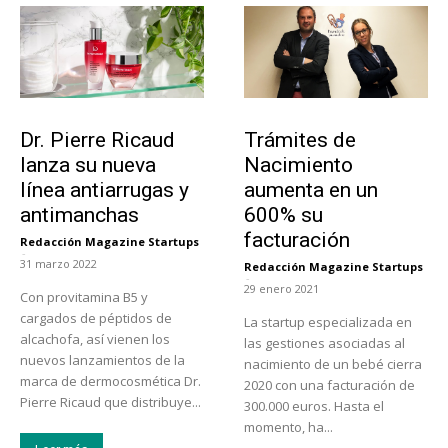
Tendencias
Tecnología
Dr. Pierre Ricaud
Trámites de
lanza su nueva
Nacimiento
línea antiarrugas y
aumenta en un
antimanchas
600% su
facturación
Redacción Magazine Startups
-
31 marzo 2022
Redacción Magazine Startups
-
29 enero 2021
Con provitamina B5 y
cargados de péptidos de
La startup especializada en
alcachofa, así vienen los
las gestiones asociadas al
nuevos lanzamientos de la
nacimiento de un bebé cierra
marca de dermocosmética Dr.
2020 con una facturación de
Pierre Ricaud que distribuye...
300.000 euros. Hasta el
momento, ha...