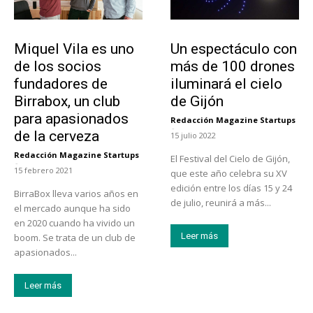
Emprendedores
Actualidad
Miquel Vila es uno
Un espectáculo con
de los socios
más de 100 drones
fundadores de
iluminará el cielo
Birrabox, un club
de Gijón
para apasionados
Redacción Magazine Startups
-
de la cerveza
15 julio 2022
Redacción Magazine Startups
El Festival del Cielo de Gijón,
-
15 febrero 2021
que este año celebra su XV
edición entre los días 15 y 24
BirraBox lleva varios años en
de julio, reunirá a más...
el mercado aunque ha sido
en 2020 cuando ha vivido un
Leer más
boom. Se trata de un club de
apasionados...
Leer más