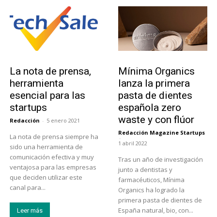
Tendencias
Actualidad
La nota de prensa,
Mínima Organics
herramienta
lanza la primera
esencial para las
pasta de dientes
startups
española zero
waste y con flúor
Redacción
-
5 enero 2021
Redacción Magazine Startups
La nota de prensa siempre ha
-
1 abril 2022
sido una herramienta de
comunicación efectiva y muy
Tras un año de investigación
ventajosa para las empresas
junto a dentistas y
que deciden utilizar este
farmacéuticos, Mínima
canal para...
Organics ha logrado la
primera pasta de dientes de
España natural, bio, con...
Leer más