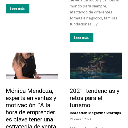
mundo para siempre,
Leer más
afectando de diferentes
formas a negocios, familias,
fundaciones… y...
Leer más
Emprendedores
Turismo
Mónica Mendoza,
2021: tendencias y
experta en ventas y
retos para el
motivación: ”A la
turismo
hora de emprender
Redacción Magazine Startups
-
es clave tener una
19 enero 2021
estrategia de venta