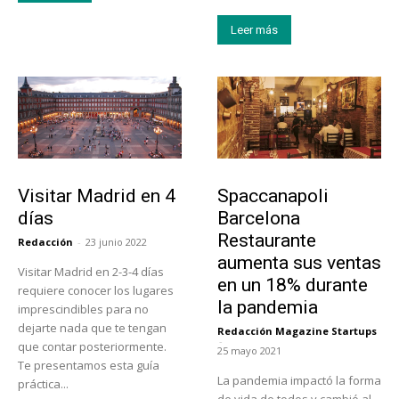
Leer más
Actualidad
Actualidad
Visitar Madrid en 4
Spaccanapoli
días
Barcelona
Restaurante
Redacción
-
23 junio 2022
aumenta sus ventas
Visitar Madrid en 2-3-4 días
en un 18% durante
requiere conocer los lugares
la pandemia
imprescindibles para no
dejarte nada que te tengan
Redacción Magazine Startups
-
que contar posteriormente.
25 mayo 2021
Te presentamos esta guía
La pandemia impactó la forma
práctica...
de vida de todos y cambió al