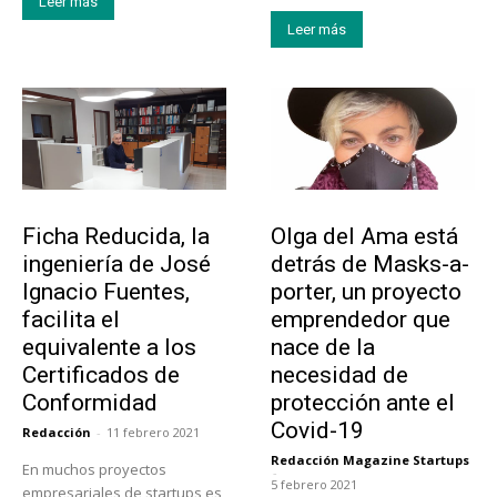
Leer más
Leer más
Emprendedores
Emprendedores
Ficha Reducida, la
Olga del Ama está
ingeniería de José
detrás de Masks-a-
Ignacio Fuentes,
porter, un proyecto
facilita el
emprendedor que
equivalente a los
nace de la
Certificados de
necesidad de
Conformidad
protección ante el
Covid-19
Redacción
-
11 febrero 2021
Redacción Magazine Startups
En muchos proyectos
-
5 febrero 2021
empresariales de startups es