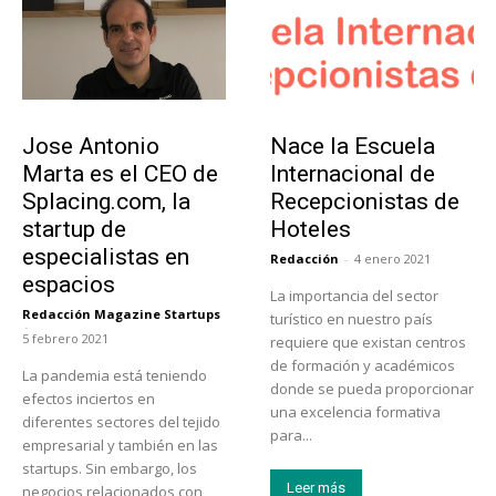
Emprendedores
Educación
Jose Antonio
Nace la Escuela
Marta es el CEO de
Internacional de
Splacing.com, la
Recepcionistas de
startup de
Hoteles
especialistas en
Redacción
-
4 enero 2021
espacios
La importancia del sector
Redacción Magazine Startups
turístico en nuestro país
-
5 febrero 2021
requiere que existan centros
de formación y académicos
La pandemia está teniendo
donde se pueda proporcionar
efectos inciertos en
una excelencia formativa
diferentes sectores del tejido
para...
empresarial y también en las
startups. Sin embargo, los
Leer más
negocios relacionados con