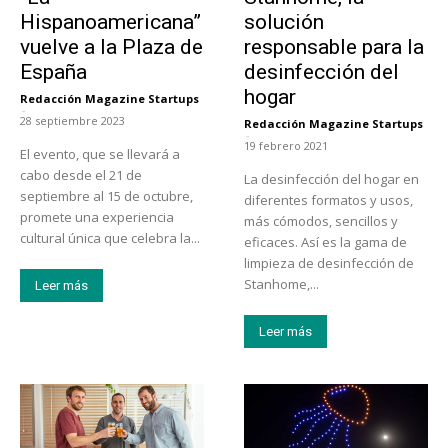
Hispanoamericana”
solución
vuelve a la Plaza de
responsable para la
España
desinfección del
hogar
Redacción Magazine Startups
-
28 septiembre 2023
Redacción Magazine Startups
-
19 febrero 2021
El evento, que se llevará a
cabo desde el 21 de
La desinfección del hogar en
septiembre al 15 de octubre,
diferentes formatos y usos,
promete una experiencia
más cómodos, sencillos y
cultural única que celebra la...
eficaces. Así es la gama de
limpieza de desinfección de
Stanhome,...
Leer más
Leer más