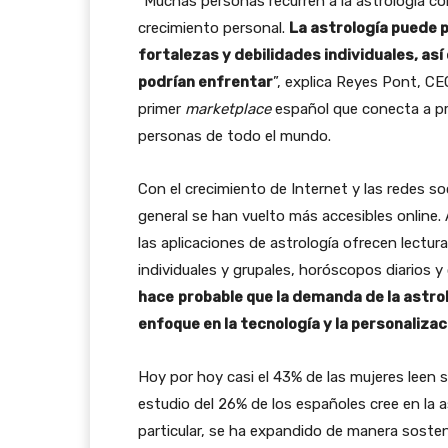
“Muchas personas recurren a la astrología co
crecimiento personal.
La astrología puede 
fortalezas y debilidades individuales, as
podrían enfrentar
”, explica Reyes Pont, C
primer
marketplace
español que conecta a pro
personas de todo el mundo.
Con el crecimiento de Internet y las redes soci
general se han vuelto más accesibles online.
las aplicaciones de astrología ofrecen lectur
individuales y grupales, horóscopos diarios y
hace
probable que la demanda de la astro
enfoque en la tecnología y la personalizac
Hoy por hoy casi el 43% de las mujeres leen
estudio del 26% de los españoles cree en la as
particular, se ha expandido de manera soste