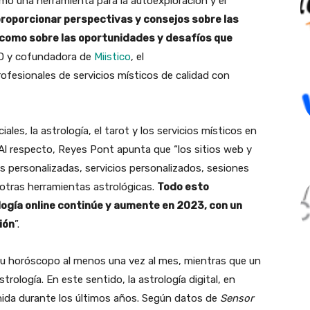
mo una herramienta para la autoexploración y el
proporcionar perspectivas y consejos sobre las
í como sobre las oportunidades y desafíos que
EO y cofundadora de
Miistico
, el
fesionales de servicios místicos de calidad con
ales, la astrología, el tarot y los servicios místicos en
 Al respecto, Reyes Pont apunta que “los sitios web y
as personalizadas, servicios personalizados, sesiones
 otras herramientas astrológicas.
Todo esto
logía online continúe y aumente en 2023, con un
ión
”.
 su horóscopo al menos una vez al mes, mientras que un
trología. En este sentido, la astrología digital, en
nida durante los últimos años. Según datos de
Sensor