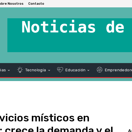
obre Nosotros
Contacto
ias
Tecnología
Educación
Emprendedor
vicios místicos en
: crece la demanda y el
A