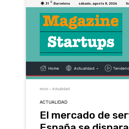
C
31
Barcelona
sábado, agosto 8, 2026
S
Home
Actualidad
Tendenc
Inicio
Actualidad
ACTUALIDAD
El mercado de ser
España se dispara