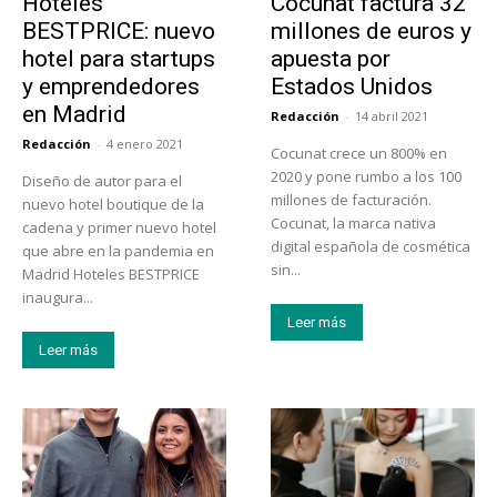
Hoteles
Cocunat factura 32
BESTPRICE: nuevo
millones de euros y
hotel para startups
apuesta por
y emprendedores
Estados Unidos
en Madrid
Redacción
-
14 abril 2021
Redacción
-
4 enero 2021
Cocunat crece un 800% en
2020 y pone rumbo a los 100
Diseño de autor para el
millones de facturación.
nuevo hotel boutique de la
Cocunat, la marca nativa
cadena y primer nuevo hotel
digital española de cosmética
que abre en la pandemia en
sin...
Madrid Hoteles BESTPRICE
inaugura...
Leer más
Leer más