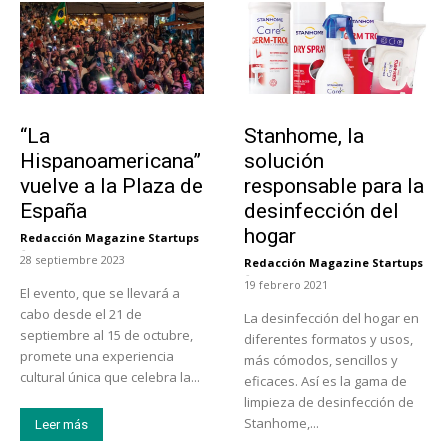
Actualidad
Tendencias
“La
Stanhome, la
Hispanoamericana”
solución
vuelve a la Plaza de
responsable para la
España
desinfección del
hogar
Redacción Magazine Startups
-
28 septiembre 2023
Redacción Magazine Startups
-
19 febrero 2021
El evento, que se llevará a
cabo desde el 21 de
La desinfección del hogar en
septiembre al 15 de octubre,
diferentes formatos y usos,
promete una experiencia
más cómodos, sencillos y
cultural única que celebra la...
eficaces. Así es la gama de
limpieza de desinfección de
Stanhome,...
Leer más