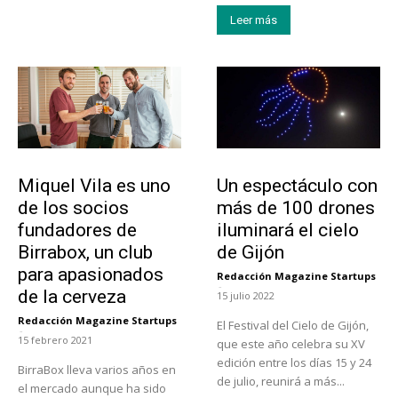
Leer más
Emprendedores
Actualidad
Miquel Vila es uno
Un espectáculo con
de los socios
más de 100 drones
fundadores de
iluminará el cielo
Birrabox, un club
de Gijón
para apasionados
Redacción Magazine Startups
-
de la cerveza
15 julio 2022
Redacción Magazine Startups
El Festival del Cielo de Gijón,
-
15 febrero 2021
que este año celebra su XV
edición entre los días 15 y 24
BirraBox lleva varios años en
de julio, reunirá a más...
el mercado aunque ha sido