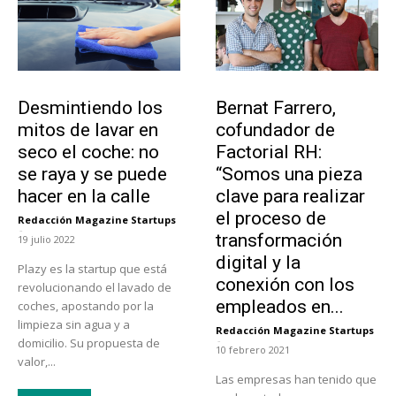
Tendencias
Emprendedores
Desmintiendo los
Bernat Farrero,
mitos de lavar en
cofundador de
seco el coche: no
Factorial RH:
se raya y se puede
“Somos una pieza
hacer en la calle
clave para realizar
el proceso de
Redacción Magazine Startups
-
transformación
19 julio 2022
digital y la
Plazy es la startup que está
conexión con los
revolucionando el lavado de
empleados en...
coches, apostando por la
limpieza sin agua y a
Redacción Magazine Startups
-
domicilio. Su propuesta de
10 febrero 2021
valor,...
Las empresas han tenido que