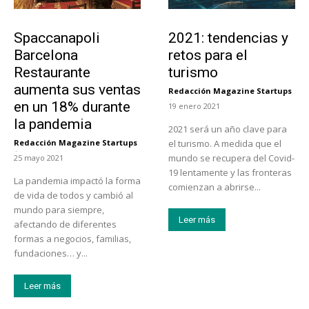
Actualidad
Turismo
Spaccanapoli
2021: tendencias y
Barcelona
retos para el
Restaurante
turismo
aumenta sus ventas
Redacción Magazine Startups
-
en un 18% durante
19 enero 2021
la pandemia
2021 será un año clave para
Redacción Magazine Startups
el turismo. A medida que el
-
mundo se recupera del Covid-
25 mayo 2021
19 lentamente y las fronteras
La pandemia impactó la forma
comienzan a abrirse...
de vida de todos y cambió al
mundo para siempre,
Leer más
afectando de diferentes
formas a negocios, familias,
fundaciones… y...
Leer más