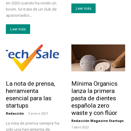
en 2020 cuando ha vivido un
Leer más
boom. Se trata de un club de
apasionados...
Leer más
Tendencias
Actualidad
La nota de prensa,
Mínima Organics
herramienta
lanza la primera
esencial para las
pasta de dientes
startups
española zero
waste y con flúor
Redacción
-
5 enero 2021
Redacción Magazine Startups
La nota de prensa siempre ha
-
1 abril 2022
sido una herramienta de