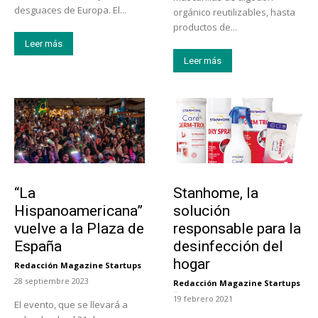
desguaces de Europa. El...
orgánico reutilizables, hasta
productos de...
Leer más
Leer más
Actualidad
Tendencias
“La
Stanhome, la
Hispanoamericana”
solución
vuelve a la Plaza de
responsable para la
España
desinfección del
hogar
Redacción Magazine Startups
-
28 septiembre 2023
Redacción Magazine Startups
-
19 febrero 2021
El evento, que se llevará a