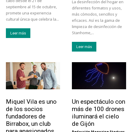
cabo desde el 21 de
La desinfección del hogar en
septiembre al 15 de octubre,
diferentes formatos y usos,
promete una experiencia
más cómodos, sencillos y
cultural única que celebra la...
eficaces. Así es la gama de
limpieza de desinfección de
Stanhome,...
Leer más
Leer más
Emprendedores
Actualidad
Miquel Vila es uno
Un espectáculo con
de los socios
más de 100 drones
fundadores de
iluminará el cielo
Birrabox, un club
de Gijón
para apasionados
Redacción Magazine Startups