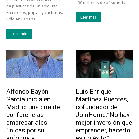
150 millones de búsquedas...
de plásticos de un solo uso.
Entre ellos, pajitas y cucharas.
Leer más
Sólo en España...
Leer más
Emprendedores
Emprendedores
Alfonso Bayón
Luis Enrique
García inicia en
Martínez Puentes,
Madrid una gira de
cofundador de
conferencias
JoinHome:”No hay
empresariales
mejor inversión que
únicas por su
emprender, hacerlo
enfoque y
es un éxito”