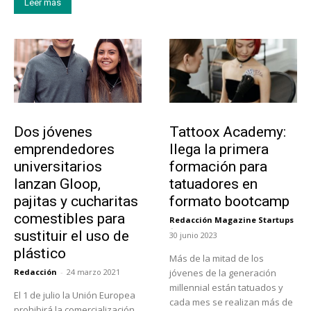
Leer más
Emprendedores
Educación
Dos jóvenes
Tattoox Academy:
emprendedores
llega la primera
universitarios
formación para
lanzan Gloop,
tatuadores en
pajitas y cucharitas
formato bootcamp
comestibles para
Redacción Magazine Startups
-
sustituir el uso de
30 junio 2023
plástico
Más de la mitad de los
Redacción
-
24 marzo 2021
jóvenes de la generación
millennial están tatuados y
El 1 de julio la Unión Europea
cada mes se realizan más de
prohibirá la comercialización