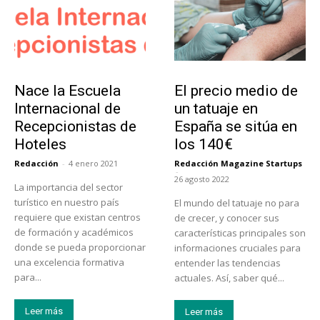
Educación
Tendencias
Nace la Escuela
El precio medio de
Internacional de
un tatuaje en
Recepcionistas de
España se sitúa en
Hoteles
los 140€
Redacción
-
4 enero 2021
Redacción Magazine Startups
-
26 agosto 2022
La importancia del sector
turístico en nuestro país
El mundo del tatuaje no para
requiere que existan centros
de crecer, y conocer sus
de formación y académicos
características principales son
donde se pueda proporcionar
informaciones cruciales para
una excelencia formativa
entender las tendencias
para...
actuales. Así, saber qué...
Leer más
Leer más