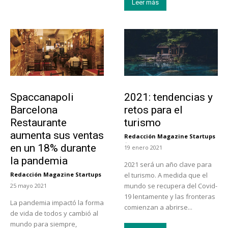
Leer más
Actualidad
Turismo
Spaccanapoli
2021: tendencias y
Barcelona
retos para el
Restaurante
turismo
aumenta sus ventas
Redacción Magazine Startups
-
en un 18% durante
19 enero 2021
la pandemia
2021 será un año clave para
Redacción Magazine Startups
el turismo. A medida que el
-
mundo se recupera del Covid-
25 mayo 2021
19 lentamente y las fronteras
La pandemia impactó la forma
comienzan a abrirse...
de vida de todos y cambió al
mundo para siempre,