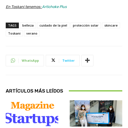
En Toskani tenemos:
Artichoke Plus
TAGS
belleza
cuidado de la piel
protección solar
skincare
Toskani
verano
WhatsApp
Twitter
ARTÍCULOS MÁS LEÍDOS