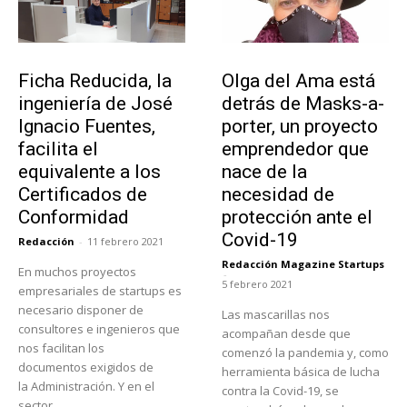
Emprendedores
Emprendedores
Ficha Reducida, la
Olga del Ama está
ingeniería de José
detrás de Masks-a-
Ignacio Fuentes,
porter, un proyecto
facilita el
emprendedor que
equivalente a los
nace de la
Certificados de
necesidad de
Conformidad
protección ante el
Covid-19
Redacción
-
11 febrero 2021
Redacción Magazine Startups
En muchos proyectos
-
5 febrero 2021
empresariales de startups es
necesario disponer de
Las mascarillas nos
consultores e ingenieros que
acompañan desde que
nos facilitan los
comenzó la pandemia y, como
documentos exigidos de
herramienta básica de lucha
la Administración. Y en el
contra la Covid-19, se
sector...