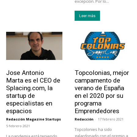
excepción. Por lo...
Leer más
Emprendedores
Educación
Jose Antonio
Topcolonias, mejor
Marta es el CEO de
campamento de
Splacing.com, la
verano de España
startup de
en el 2020 por su
especialistas en
programa
espacios
Emprendedores
Redacción Magazine Startups
Redacción
-
17 febrero 2021
-
5 febrero 2021
Topcolonies ha sido
galardonado con el premio a
La pandemia está teniendo