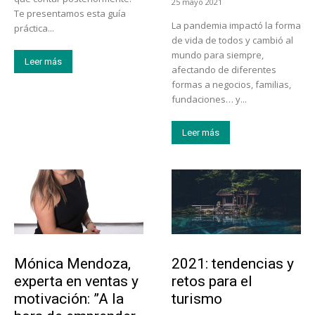
25 mayo 2021
Te presentamos esta guía
La pandemia impactó la forma
práctica...
de vida de todos y cambió al
mundo para siempre,
Leer más
afectando de diferentes
formas a negocios, familias,
fundaciones… y...
Leer más
Emprendedores
Turismo
Mónica Mendoza,
2021: tendencias y
experta en ventas y
retos para el
motivación: ”A la
turismo