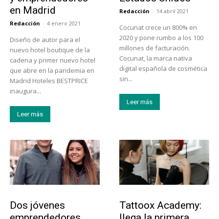
en Madrid
Redacción
-
14 abril 2021
Redacción
-
4 enero 2021
Cocunat crece un 800% en
2020 y pone rumbo a los 100
Diseño de autor para el
millones de facturación.
nuevo hotel boutique de la
Cocunat, la marca nativa
cadena y primer nuevo hotel
digital española de cosmética
que abre en la pandemia en
sin...
Madrid Hoteles BESTPRICE
inaugura...
Leer más
Leer más
Emprendedores
Educación
Dos jóvenes
Tattoox Academy:
emprendedores
llega la primera