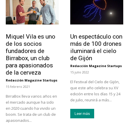
Emprendedores
Actualidad
Miquel Vila es uno
Un espectáculo con
de los socios
más de 100 drones
fundadores de
iluminará el cielo
Birrabox, un club
de Gijón
para apasionados
Redacción Magazine Startups
-
de la cerveza
15 julio 2022
Redacción Magazine Startups
El Festival del Cielo de Gijón,
-
15 febrero 2021
que este año celebra su XV
edición entre los días 15 y 24
BirraBox lleva varios años en
de julio, reunirá a más...
el mercado aunque ha sido
en 2020 cuando ha vivido un
Leer más
boom. Se trata de un club de
apasionados...