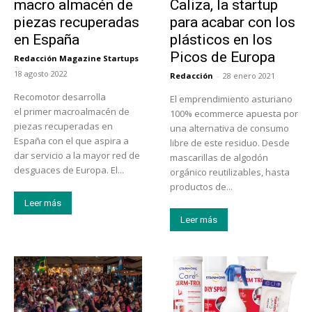
macro almacén de
Caliza, la startup
piezas recuperadas
para acabar con los
en España
plásticos en los
Picos de Europa
Redacción Magazine Startups
-
18 agosto 2022
Redacción
-
28 enero 2021
Recomotor desarrolla
El emprendimiento asturiano
el primer macroalmacén de
100% ecommerce apuesta por
piezas recuperadas en
una alternativa de consumo
España con el que aspira a
libre de este residuo. Desde
dar servicio a la mayor red de
mascarillas de algodón
desguaces de Europa. El...
orgánico reutilizables, hasta
productos de...
Leer más
Leer más