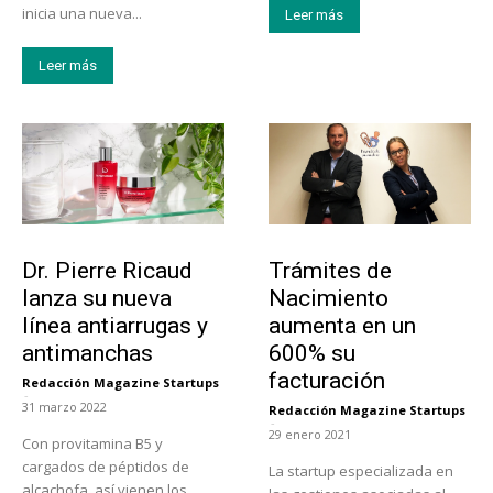
inicia una nueva...
Leer más
Leer más
Tendencias
Tecnología
Dr. Pierre Ricaud
Trámites de
lanza su nueva
Nacimiento
línea antiarrugas y
aumenta en un
antimanchas
600% su
facturación
Redacción Magazine Startups
-
31 marzo 2022
Redacción Magazine Startups
-
29 enero 2021
Con provitamina B5 y
cargados de péptidos de
La startup especializada en
alcachofa, así vienen los