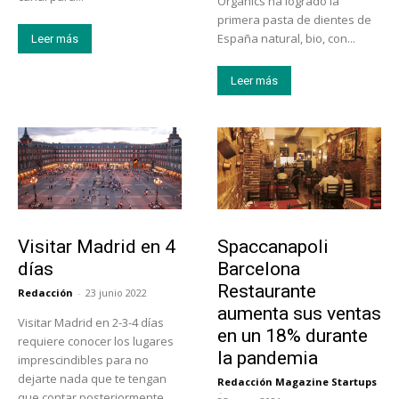
Organics ha logrado la
primera pasta de dientes de
España natural, bio, con...
Leer más
Leer más
Actualidad
Actualidad
Visitar Madrid en 4
Spaccanapoli
días
Barcelona
Restaurante
Redacción
-
23 junio 2022
aumenta sus ventas
Visitar Madrid en 2-3-4 días
en un 18% durante
requiere conocer los lugares
la pandemia
imprescindibles para no
dejarte nada que te tengan
Redacción Magazine Startups
-
que contar posteriormente.