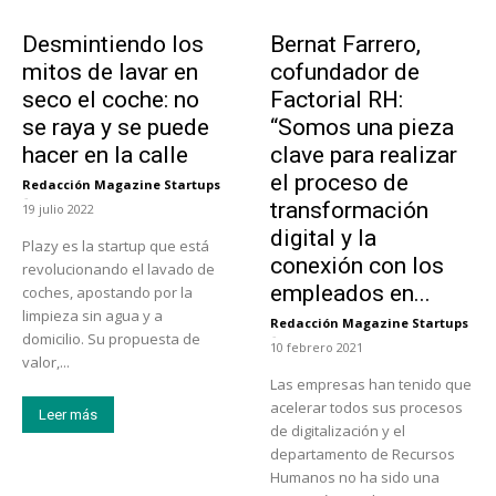
Tendencias
Emprendedores
Desmintiendo los
Bernat Farrero,
mitos de lavar en
cofundador de
seco el coche: no
Factorial RH:
se raya y se puede
“Somos una pieza
hacer en la calle
clave para realizar
el proceso de
Redacción Magazine Startups
-
transformación
19 julio 2022
digital y la
Plazy es la startup que está
conexión con los
revolucionando el lavado de
empleados en...
coches, apostando por la
limpieza sin agua y a
Redacción Magazine Startups
-
domicilio. Su propuesta de
10 febrero 2021
valor,...
Las empresas han tenido que
acelerar todos sus procesos
Leer más
de digitalización y el
departamento de Recursos
Humanos no ha sido una