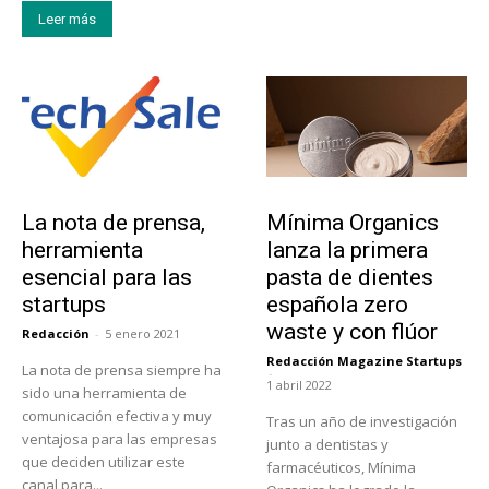
Leer más
Tendencias
Actualidad
La nota de prensa,
Mínima Organics
herramienta
lanza la primera
esencial para las
pasta de dientes
startups
española zero
waste y con flúor
Redacción
-
5 enero 2021
Redacción Magazine Startups
La nota de prensa siempre ha
-
1 abril 2022
sido una herramienta de
comunicación efectiva y muy
Tras un año de investigación
ventajosa para las empresas
junto a dentistas y
que deciden utilizar este
farmacéuticos, Mínima
canal para...