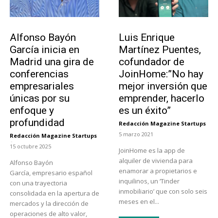
Emprendedores
Emprendedores
Alfonso Bayón
Luis Enrique
García inicia en
Martínez Puentes,
Madrid una gira de
cofundador de
conferencias
JoinHome:”No hay
empresariales
mejor inversión que
únicas por su
emprender, hacerlo
enfoque y
es un éxito”
profundidad
Redacción Magazine Startups
-
5 marzo 2021
Redacción Magazine Startups
-
15 octubre 2025
JoinHome es la app de
alquiler de vivienda para
Alfonso Bayón
enamorar a propietarios e
García, empresario español
inquilinos, un ‘Tinder
con una trayectoria
inmobiliario’ que con solo seis
consolidada en la apertura de
meses en el...
mercados y la dirección de
operaciones de alto valor,