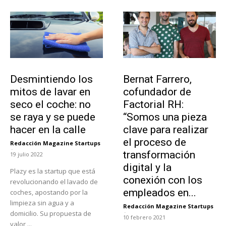
Tendencias
Emprendedores
Desmintiendo los
Bernat Farrero,
mitos de lavar en
cofundador de
seco el coche: no
Factorial RH:
se raya y se puede
“Somos una pieza
hacer en la calle
clave para realizar
el proceso de
Redacción Magazine Startups
-
transformación
19 julio 2022
digital y la
Plazy es la startup que está
conexión con los
revolucionando el lavado de
empleados en...
coches, apostando por la
limpieza sin agua y a
Redacción Magazine Startups
-
domicilio. Su propuesta de
10 febrero 2021
valor,...