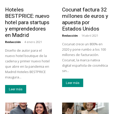
Turismo
Emprendedores
Hoteles
Cocunat factura 32
BESTPRICE: nuevo
millones de euros y
hotel para startups
apuesta por
y emprendedores
Estados Unidos
en Madrid
Redacción
-
14 abril 2021
Redacción
-
4 enero 2021
Cocunat crece un 800% en
2020 y pone rumbo a los 100
Diseño de autor para el
millones de facturación.
nuevo hotel boutique de la
Cocunat, la marca nativa
cadena y primer nuevo hotel
digital española de cosmética
que abre en la pandemia en
sin...
Madrid Hoteles BESTPRICE
inaugura...
Leer más
Leer más