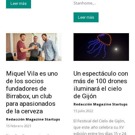
Stanhome,...
Leer más
Leer más
Emprendedores
Actualidad
Miquel Vila es uno
Un espectáculo con
de los socios
más de 100 drones
fundadores de
iluminará el cielo
Birrabox, un club
de Gijón
para apasionados
Redacción Magazine Startups
-
de la cerveza
15 julio 2022
Redacción Magazine Startups
El Festival del Cielo de Gijón,
-
15 febrero 2021
que este año celebra su XV
edición entre los días 15 y 24