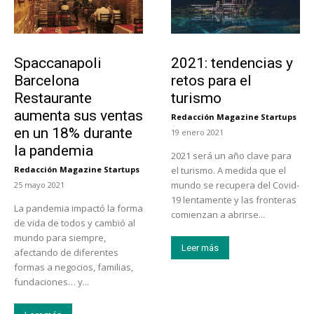
Actualidad
Turismo
Spaccanapoli
2021: tendencias y
Barcelona
retos para el
Restaurante
turismo
aumenta sus ventas
Redacción Magazine Startups
-
en un 18% durante
19 enero 2021
la pandemia
2021 será un año clave para
Redacción Magazine Startups
el turismo. A medida que el
-
mundo se recupera del Covid-
25 mayo 2021
19 lentamente y las fronteras
La pandemia impactó la forma
comienzan a abrirse...
de vida de todos y cambió al
mundo para siempre,
Leer más
afectando de diferentes
formas a negocios, familias,
fundaciones… y...