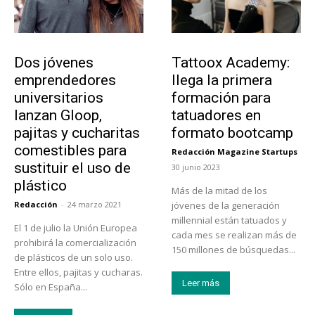
Emprendedores
Educación
Dos jóvenes
Tattoox Academy:
emprendedores
llega la primera
universitarios
formación para
lanzan Gloop,
tatuadores en
pajitas y cucharitas
formato bootcamp
comestibles para
Redacción Magazine Startups
-
sustituir el uso de
30 junio 2023
plástico
Más de la mitad de los
Redacción
-
24 marzo 2021
jóvenes de la generación
millennial están tatuados y
El 1 de julio la Unión Europea
cada mes se realizan más de
prohibirá la comercialización
150 millones de búsquedas...
de plásticos de un solo uso.
Entre ellos, pajitas y cucharas.
Leer más
Sólo en España...