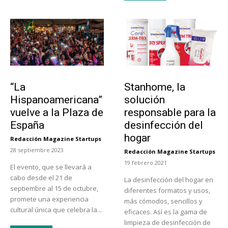
Actualidad
Tendencias
“La
Stanhome, la
Hispanoamericana”
solución
vuelve a la Plaza de
responsable para la
España
desinfección del
hogar
Redacción Magazine Startups
-
28 septiembre 2023
Redacción Magazine Startups
-
19 febrero 2021
El evento, que se llevará a
cabo desde el 21 de
La desinfección del hogar en
septiembre al 15 de octubre,
diferentes formatos y usos,
promete una experiencia
más cómodos, sencillos y
cultural única que celebra la...
eficaces. Así es la gama de
limpieza de desinfección de