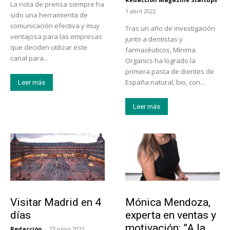
La nota de prensa siempre ha
-
1 abril 2022
sido una herramienta de
comunicación efectiva y muy
Tras un año de investigación
ventajosa para las empresas
junto a dentistas y
que deciden utilizar este
farmacéuticos, Mínima
canal para...
Organics ha logrado la
primera pasta de dientes de
España natural, bio, con...
Leer más
Leer más
Actualidad
Emprendedores
Visitar Madrid en 4
Mónica Mendoza,
días
experta en ventas y
motivación: ”A la
Redacción
-
23 junio 2022