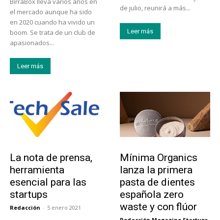
BirraBox lleva varios años en
de julio, reunirá a más...
el mercado aunque ha sido
en 2020 cuando ha vivido un
Leer más
boom. Se trata de un club de
apasionados...
Leer más
Tendencias
Actualidad
La nota de prensa,
Mínima Organics
herramienta
lanza la primera
esencial para las
pasta de dientes
startups
española zero
waste y con flúor
Redacción
-
5 enero 2021
Redacción Magazine Startups