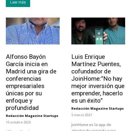
Leer más
Emprendedores
Emprendedores
Alfonso Bayón
Luis Enrique
García inicia en
Martínez Puentes,
Madrid una gira de
cofundador de
conferencias
JoinHome:”No hay
empresariales
mejor inversión que
únicas por su
emprender, hacerlo
enfoque y
es un éxito”
profundidad
Redacción Magazine Startups
-
5 marzo 2021
Redacción Magazine Startups
-
15 octubre 2025
JoinHome es la app de
alquiler de vivienda para